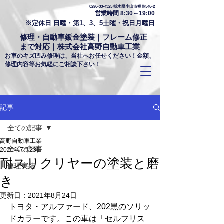
0296-33-4325
栃木県小山市福良546-2
営業時間 8:30～19:00
※定休日 日曜・第1、3、5土曜・祝日月曜日
修理・自動車鈑金塗装｜フレーム修正
まで対応｜株式会社高野自動車工業
お車のキズ凹み修理は、当社へお任せください！金額、
修理内容等お気軽にご相談下さい！
記事
全ての記事
高野自動車工業
全ての記事
2020年7月23日
耐スリクリヤーの塗装と磨
修理実績
き
更新日：
2021年8月24日
トヨタ・アルファード、202黒のソリッ
ドカラーです。この車は「セルフリス