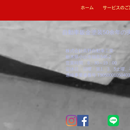
ホーム
サービスのご
​​自動車鈑金塗装50余年の
株式会社高野自動車工業
栃木県小山市福良546-2
営業時間 8：30～19：00
​定休日 日曜・第1、3、5土曜
適格事業者番号 T9050001050403