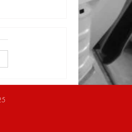
ツ/フロントバンパー修理
/小山市高野自動車工業
25