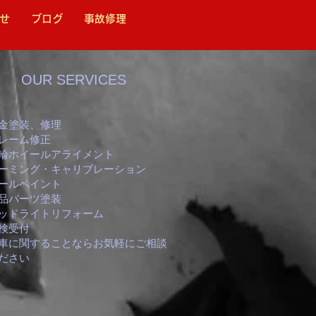
せ
ブログ
事故修理
OUR SERVICES
金塗装、修理
レーム修正
輪ホイールアライメント
エーミング・キャリブレーション
ールペイント
品パーツ塗装
ッドライトリフォーム
検受付
お車に関することならお気軽にご相談
ださい