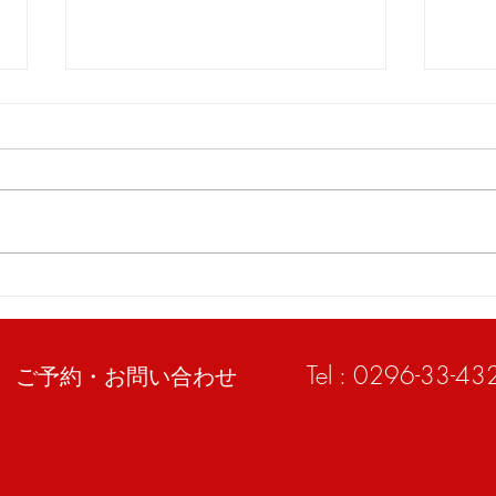
「小山市のスズキスペーシア
ベン
のリヤ周り修理なら高野自動
事例
車工業へ」
Tel : 0296-33-43
​ご予約・お問い合わせ