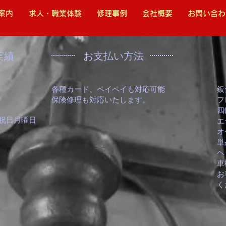
案内
求人・職業体験
修理事例
会社概要
お問い合わ
実績
​お支払い方法
各種カード、ペイペイも対応可能
鈑
​保険修理も対応いたします。
フ
四
、祝日月曜日
​
オ
単
ヘ
車
​
く