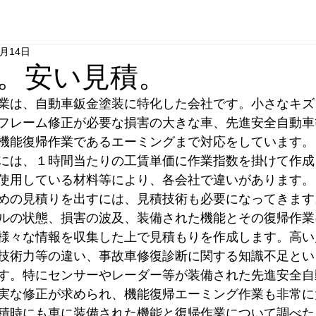
2月14日
。安い見積。
業は、自動車鈑金塗装に特化した会社です。小さなキズ
フレーム修正が必要な損害の大きな車、先進安全自動車
機能復帰作業であるエーミングまで対応をしています。
には、１時間当たりの工賃単価に作業指数を掛けて作成
使用している材料等により、各会社で違いがあります。
めの見積りを出すには、見積技術も必要になってきます
ルの状態、損害の波及、装備された機能とその復帰作業
様々な情報を収集した上で見積もりを作成します。高い
技術力等の違い、事故車修復診断に関する知識不足とい
す。特にセンサーやレーダー等が装備された先進安全自
実な修正が求められ、機能復帰エーミング作業も非常に
積時にも車に装備された機能と復帰作業について調べた