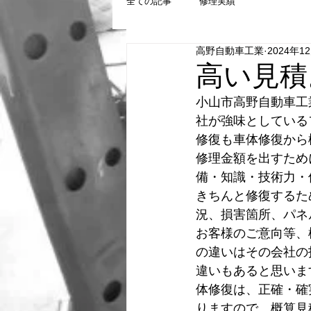
全ての記事
修理実績
高野自動車工業
2024年1
高い見積
小山市高野自動車工
社が強味としている
修復も車体修復から
修理金額を出すため
備・知識・技術力・
きちんと修復するた
況、損害箇所、パネ
お客様のご意向等、
の違いはその会社の
違いもあると思いま
体修復は、正確・確
りますので、概算見