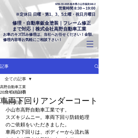
0296-33-4325
栃木県小山市福良546-2
営業時間 8:30～19:00
※定休日 日曜・第1、3、5土曜・祝日月曜日
修理・自動車鈑金塗装｜フレーム修正
まで対応｜株式会社高野自動車工業
お車のキズ凹み修理は、当社へお任せください！金額、
修理内容等お気軽にご相談下さい！
記事
全ての記事
高野自動車工業
全ての記事
2021年8月24日
車両下回りアンダーコート
修理実績
小山市高野自動車工業です。
スズキジムニー。車両下回り防錆処理
のご依頼をいただきました。
車両の下回りは、ボディーから流れ落