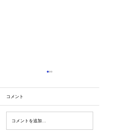
コメント
コメントを追加…
「小山市のスズキスペー
ベンツ/フロン
シアのリヤ周り修理なら
修理事例/小山
高野自動車工業へ」
車工業