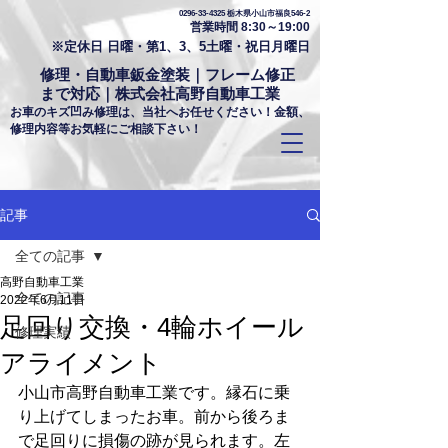
0296-33-4325
栃木県小山市福良546-2
営業時間 8:30～19:00
※定休日 日曜・第1、3、5土曜・祝日月曜日
修理・自動車鈑金塗装｜フレーム修正
まで対応｜株式会社高野自動車工業
お車のキズ凹み修理は、当社へお任せください！金額、
修理内容等お気軽にご相談下さい！
記事
全ての記事
高野自動車工業
全ての記事
2022年6月11日
足回り交換・4輪ホイール
修理実績
アライメント
小山市高野自動車工業です。縁石に乗
り上げてしまったお車。前から後ろま
で足回りに損傷の跡が見られます。左