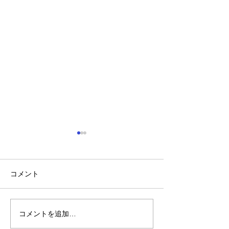
コメント
コメントを追加…
「小山市のスズキスペー
ベンツ/フロン
シアのリヤ周り修理なら
修理事例/小山