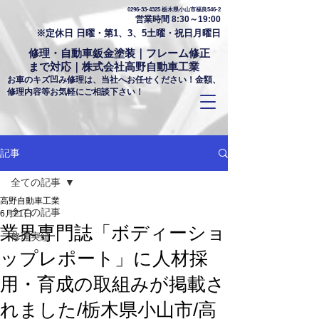
0296-33-4325
栃木県小山市福良546-2
営業時間 8:30～19:00
※定休日 日曜・第1、3、5土曜・祝日月曜日
修理・自動車鈑金塗装｜フレーム修正
まで対応｜株式会社高野自動車工業
お車のキズ凹み修理は、当社へお任せください！金額、
修理内容等お気軽にご相談下さい！
記事
全ての記事
高野自動車工業
全ての記事
6月21日
業界専門誌「ボディーショ
修理実績
ップレポート」に人材採
用・育成の取組みが掲載さ
れました/栃木県小山市/高