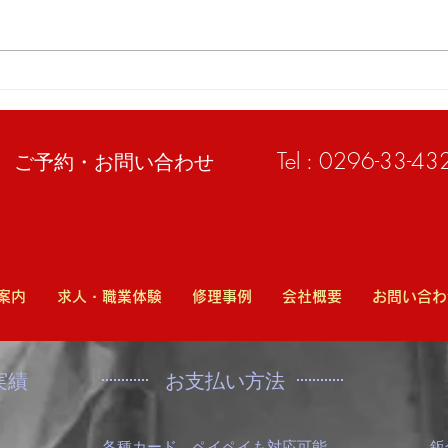
「小山市のスズキスペーシア
ベン
のリヤ周り修理なら高野自動
事例
車工業へ」
Tel : 0296-33-43
​ご予約・お問い合わせ
案内
求人・職業体験
修理事例
会社概要
お問い合わ
実績
​お支払い方法
各種カード、ペイペイも対応可能
鈑