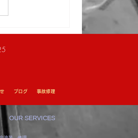
ツ/フロントバンパー修理
/小山市高野自動車工業
25
せ
ブログ
事故修理
OUR SERVICES
金塗装、修理