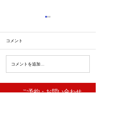
コメント
コメントを追加…
「小山市のスズキスペー
ベンツ/フロン
シアのリヤ周り修理なら
修理事例/小山
高野自動車工業へ」
車工業
​ご予約・お問い合わせ
Tel :
0296-33-4325
​​自動車鈑金塗装50余年の実績
株式会社高野自動車工業