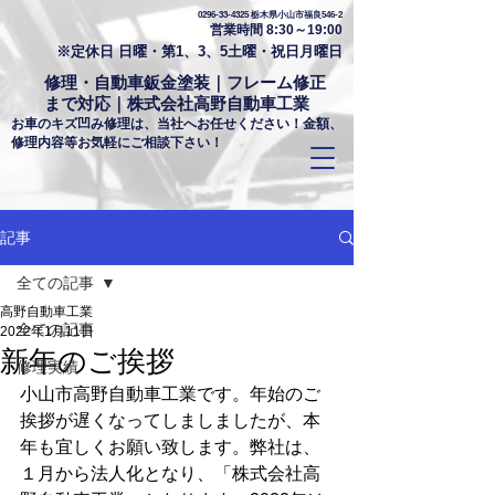
0296-33-4325
栃木県小山市福良546-2
営業時間 8:30～19:00
※定休日 日曜・第1、3、5土曜・祝日月曜日
修理・自動車鈑金塗装｜フレーム修正
まで対応｜株式会社高野自動車工業
お車のキズ凹み修理は、当社へお任せください！金額、
修理内容等お気軽にご相談下さい！
記事
全ての記事
高野自動車工業
全ての記事
2022年1月11日
新年のご挨拶
修理実績
小山市高野自動車工業です。年始のご
挨拶が遅くなってしましましたが、本
年も宜しくお願い致します。弊社は、
１月から法人化となり、「株式会社高