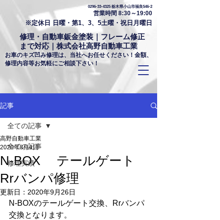
0296-33-4325
栃木県小山市福良546-2
営業時間 8:30～19:00
※定休日 日曜・第1、3、5土曜・祝日月曜日
修理・自動車鈑金塗装｜フレーム修正
まで対応｜株式会社高野自動車工業
お車のキズ凹み修理は、当社へお任せください！金額、
修理内容等お気軽にご相談下さい！
記事
全ての記事
高野自動車工業
全ての記事
2020年8月4日
N-BOX テールゲート
修理実績
Rrバンパ修理
更新日：
2020年9月26日
N-BOXのテールゲート交換、Rrバンパ
交換となります。