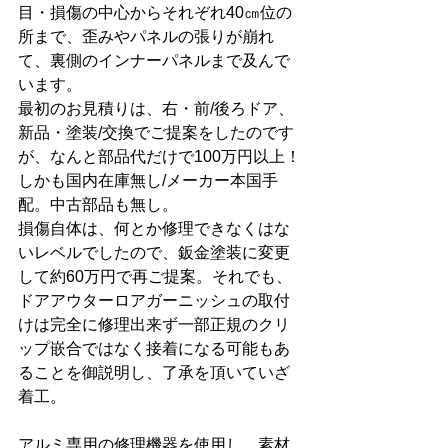
目・損傷の中心からそれぞれ40㎝位の
所まで、歪みやパネルの張りが崩れ
て、裏側のインナーパネルまで及んで
います。
最初のお見積りは、右・前/後ろドア、
新品・塗装/交換でご提案をしたのです
が、なんと部品代だけで100万円以上！
しかも国内在庫無し/メーカー本国手
配。中古部品も無し。
損傷自体は、何とか修理できなくはな
いレベルでしたので、鈑金塗装に変更
して約60万円で再ご提案。それでも、
ドアアウターロアガーニッシュの取付
けは完全に修理出来ず一部正規のクリ
ップ嵌合ではなく接着になる可能もあ
ることを御説明し、了承を頂いていざ
着工。
アルミ専用の修理機器を使用し、素材