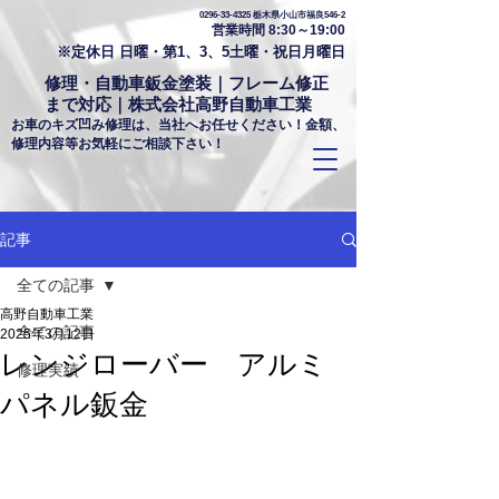
0296-33-4325
栃木県小山市福良546-2
営業時間 8:30～19:00
※定休日 日曜・第1、3、5土曜・祝日月曜日
修理・自動車鈑金塗装｜フレーム修正
まで対応｜株式会社高野自動車工業
お車のキズ凹み修理は、当社へお任せください！金額、
修理内容等お気軽にご相談下さい！
記事
全ての記事
高野自動車工業
全ての記事
2025年3月12日
レンジローバー アルミ
修理実績
パネル鈑金