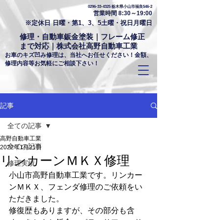
0296-33-4325
栃木県小山市福良546-2
営業時間 8:30～19:00
※定休日 日曜・第1、3、5土曜・祝日月曜日
修理・自動車鈑金塗装｜フレーム修正
まで対応｜株式会社高野自動車工業
お車のキズ凹み修理は、当社へお任せください！金額、
修理内容等お気軽にご相談下さい！
記事
全ての記事
高野自動車工業
全ての記事
2022年1月21日
リンカーンＭＫＸ修理
修理実績
小山市高野自動車工業です。リンカー
ンＭＫＸ、フェンダ修理のご依頼をい
ただきました。
修復歴もありますが、その部分も含