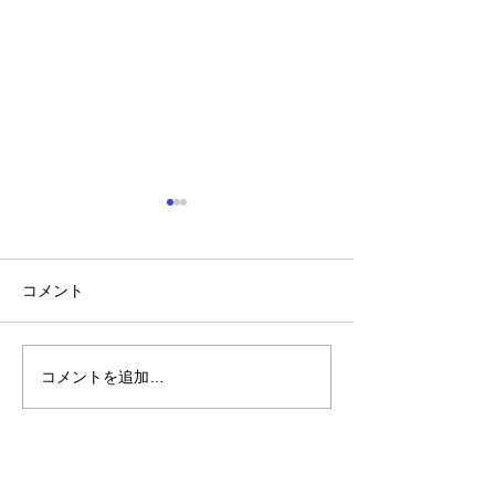
コメント
コメントを追加…
「小山市のスズキスペー
ベンツ/フロン
シアのリヤ周り修理なら
修理事例/小山
高野自動車工業へ」
車工業
​ご予約・お問い合わせ