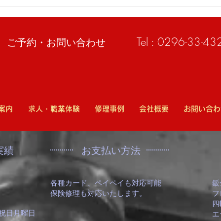
「小山市のスズキスペーシア
ベン
のリヤ周り修理なら高野自動
事例
車工業へ」
Tel : 0296-33-43
​ご予約・お問い合わせ
案内
求人・職業体験
修理事例
会社概要
お問い合わ
実績
​お支払い方法
各種カード、ペイペイも対応可能
鈑
​保険修理も対応いたします。
フ
四
、祝日月曜日
​