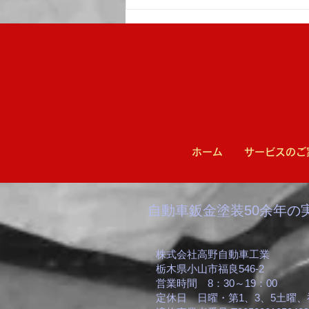
暑さ対策による「サマータイ
ム」を実施しています
ホーム
サービスのご
​​自動車鈑金塗装50余年の
株式会社高野自動車工業
栃木県小山市福良546-2
営業時間 8：30～19：00
​定休日 日曜・第1、3、5土曜