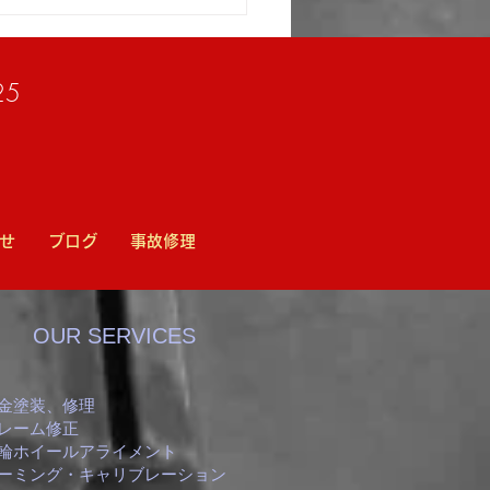
ツ/フロントバンパー修理
/小山市高野自動車工業
25
せ
ブログ
事故修理
OUR SERVICES
金塗装、修理
レーム修正
輪ホイールアライメント
エーミング・キャリブレーション