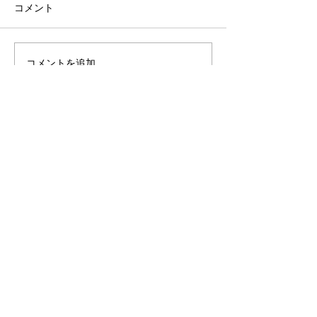
コメント
コメントを追加…
「小山市のスズキスペー
ベンツ/フロン
シアのリヤ周り修理なら
修理事例/小山
高野自動車工業へ」
車工業
​ご予約・お問い合わせ
Tel :
0296-33-4325
​​自動車鈑金塗装50余年の実績
株式会社高野自動車工業
栃木県小山市福良546-2
営業時間 8：30～19：00
​定休日 日曜・第1、3、5土曜、祝日月曜日
適格事業者番号 T9050001050403