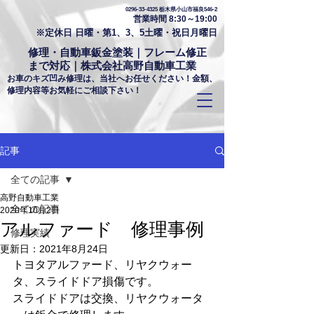
0296-33-4325
栃木県小山市福良546-2
営業時間 8:30～19:00
※定休日 日曜・第1、3、5土曜・祝日月曜日
修理・自動車鈑金塗装｜フレーム修正
まで対応｜株式会社高野自動車工業
お車のキズ凹み修理は、当社へお任せください！金額、
修理内容等お気軽にご相談下さい！
記事
全ての記事
高野自動車工業
全ての記事
2020年10月2日
アルファード 修理事例
修理実績
更新日：
2021年8月24日
トヨタアルファード、リヤクウォー
タ、スライドドア損傷です。
スライドドアは交換、リヤクウォータ