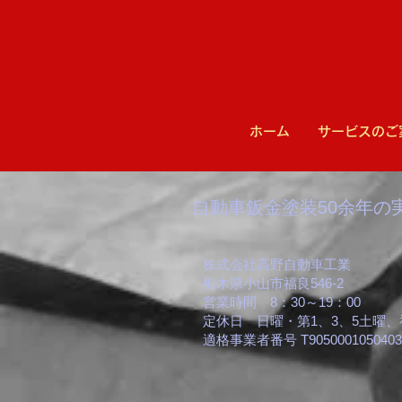
ホーム
サービスのご
​​自動車鈑金塗装50余年の
株式会社高野自動車工業
栃木県小山市福良546-2
営業時間 8：30～19：00
​定休日 日曜・第1、3、5土曜
適格事業者番号 T9050001050403