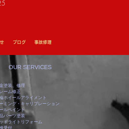
25
せ
ブログ
事故修理
OUR SERVICES
金塗装、修理
レーム修正
輪ホイールアライメント
エーミング・キャリブレーション
ールペイント
品パーツ塗装
ッドライトリフォーム
検受付