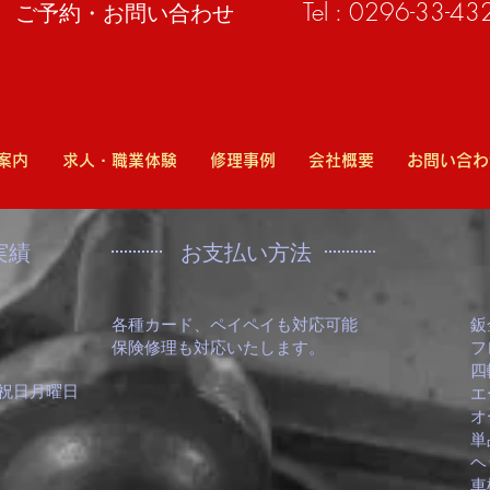
Tel : 0296-33-43
​ご予約・お問い合わせ
案内
求人・職業体験
修理事例
会社概要
お問い合わ
実績
​お支払い方法
各種カード、ペイペイも対応可能
鈑
​保険修理も対応いたします。
フ
四
、祝日月曜日
​
オ
単
ヘ
車