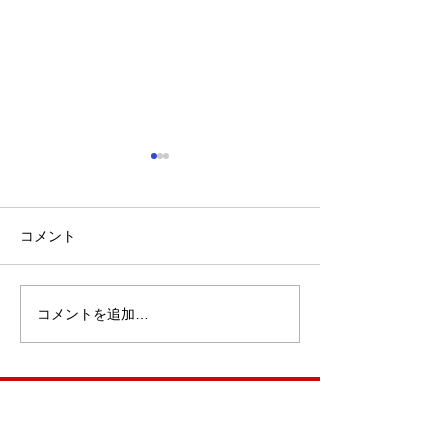
コメント
コメントを追加…
「小山市のスズキスペー
ベンツ/フロン
シアのリヤ周り修理なら
修理事例/小山
高野自動車工業へ」
車工業
​ご予約・お問い合わせ
Tel :
0296-33-4325