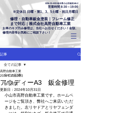
0296-33-4325
栃木県小山市福良546-2
営業時間 8:30～19:00
※定休日 日曜・第1、3、5土曜・祝日月曜日
修理・自動車鈑金塗装｜フレーム修正
まで対応｜株式会社高野自動車工業
お車のキズ凹み修理は、当社へお任せください！金額、
修理内容等お気軽にご相談下さい！
記事
全ての記事
高野自動車工業
全ての記事
2024年10月30日
アウディーA3 鈑金修理
修理実績
更新日：
2024年10月31日
小山市高野自動車工業です。ホームペ
ージをご覧頂き、弊社へご来店いただ
きました。左リヤドアとリヤフェンダ